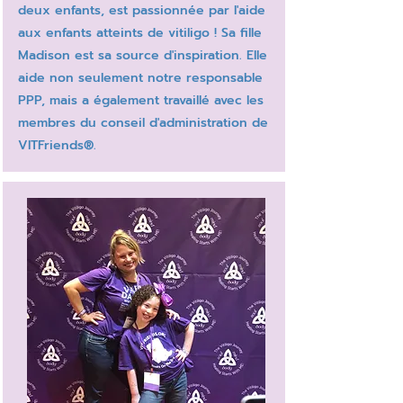
deux enfants, est passionnée par l'aide
aux enfants atteints de vitiligo ! Sa fille
Madison est sa source d'inspiration. Elle
aide non seulement notre responsable
PPP, mais a également travaillé avec les
membres du conseil d'administration de
VITFriends®.