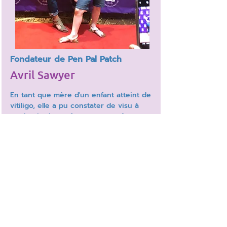
Fondateur de Pen Pal Patch
Avril Sawyer
En tant que mère d'un enfant atteint de
vitiligo, elle a pu constater de visu à
quel point les enfants peuvent être
différents lorsqu'ils commencent à se
rendre compte que tous les enfants
n'ont pas les mêmes taches qu'eux.
Bien qu'il existe de nombreuses
ressources en ligne pour les personnes
atteintes de vitiligo, il est difficile d'en
trouver qui soient destinées aux
enfants. Elle a créé Pen Pal Patch pour
que les enfants puissent nouer des
liens avec d'autres enfants comme eux.