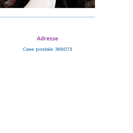
Adresse
Case postale 366073
Boston, MA 02136
Télép
hone
844-374-
3639