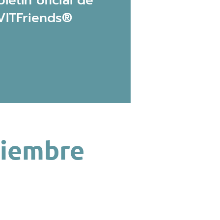
oletín oficial de
VITFriends®
ciembre