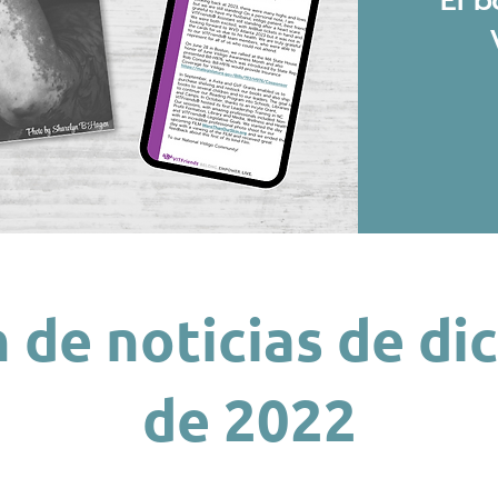
El b
n de noticias de di
de 2022