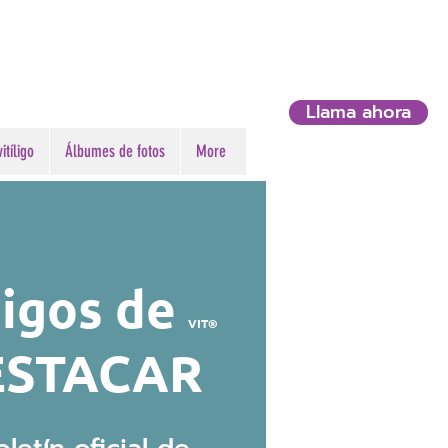
Llama ahora
itíligo
Álbumes de fotos
More
igos de
VIT®
ESTACAR