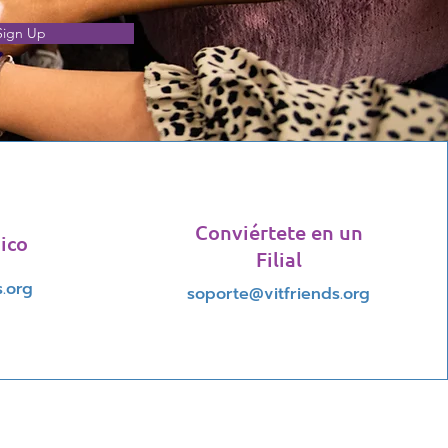
Sign Up
Conviértete en un
ico
Filial
.org
soporte@vitfriends.org