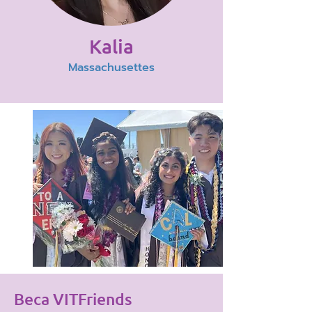
Kalia
Massachusettes
¡7 BECAS
OTORGADAS
DESDE 2021!
Beca
VITFriends